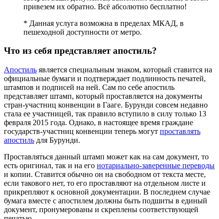
привезем их обратно. Всё абсолютно бесплатно!
* Данная услуга возможна в пределах МКАД, в
пешеходной доступности от метро.
Что из себя представляет апостиль?
Апостиль
является специальным знаком, который ставится на
официальные бумаги и подтверждает подлинность печатей,
штампов и подписей на ней. Сам по себе апостиль
представляет штамп, который проставляется на документы
стран-участниц конвенции в Гааге. Бурунди совсем недавно
стала ее участницей, так правило вступило в силу только 13
февраля 2015 года. Однако, в настоящее время граждане
государств-участниц конвенции теперь могут
проставлять
апостиль
для Бурунди.
Проставляться данный штамп может как на сам документ, то
есть оригинал, так и на его
нотариально-заверенные переводы
и копии. Ставится обычно он на свободном от текста месте,
если такового нет, то его проставляют на отдельном листе и
прикрепляют к основной документации. В последнем случае
бумага вместе с апостилем должны быть подшиты в единый
документ, пронумерованы и скреплены соответствующей
печатью.