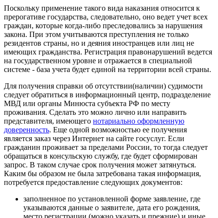
Поскольку применение такого вида наказания относится к
прерогативе государства, следовательно, оно ведет учет всех
граждан, которые когда-либо преследовались за нарушения
закона. При этом учитываются преступления не только
резидентов страны, но и деяния иностранцев или лиц не
имеющих гражданства. Регистрация правонарушений ведется
на государственном уровне и отражается в специальной
системе - база учета будет единой на территории всей страны.
Для получения справки об отсутствии(наличии) судимости
следует обратиться в информационный центр, подразделение
МВД или органы Минюста субъекта РФ по месту
проживания. Сделать это можно лично или направить
представителя, имеющего
нотариально оформленную
доверенность
. Еще одной возможностью ее получения
является заказ через Интернет на сайте госуслуг. Если
гражданин проживает за пределами России, то тогда следует
обращаться в консульскую службу, где будет сформирован
запрос. В таком случае срок получения может затянуться.
Каким бы образом не была затребована такая информация,
потребуется предоставление следующих документов:
заполненное по установленной форме заявление, где
указываются данные о заявителе, дата его рождения,
место регистрации (можно указать и прежние) и иные