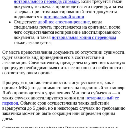
нотариального перевода справки
. Если требуется такой
документ, то сначала производится его перевод, а затем
заверка - при этом адаптированный текст документа
подшивается к
нотариальной копии
.
Существует
двойное апостилирование
, когда
специальная печать проставляется на оригинал, после
чего осуществляется копирование апостилированного
документа, и такая
нотариальная копия с переводом
также легализуется.
От места предоставления документа об отсутствии судимости,
будет зависеть вид приведения его в соответствие и
легализация. Следовательно, прежде чем осуществить данную
процедуру необходимо выяснить все нюансы и особенности в
соответствующем органе.
Процедура проставления апостиля осуществляется, как в
органах МВД: тогда штамп ставится на подлинный экземпляр.
Либо производится в управлениях Минюста субъектов — в
таких случаях апостилируются копия или
нотариальный ее
перевод
. Обычно срок осуществления таких действий
варьируется до 5 дней, но в некоторых случаях по требованию
заказчика может он быть сокращен или определен одним
днем.