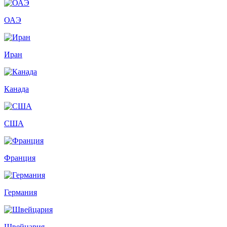
ОАЭ
Иран
Канада
США
Франция
Германия
Швейцария