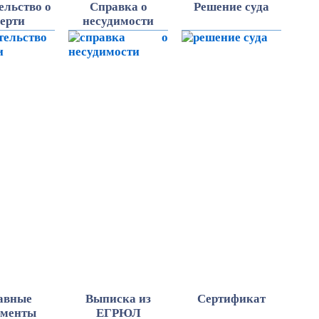
ельство о
Справка о
Решение суда
ерти
несудимости
авные
Выписка из
Cертификат
ументы
ЕГРЮЛ