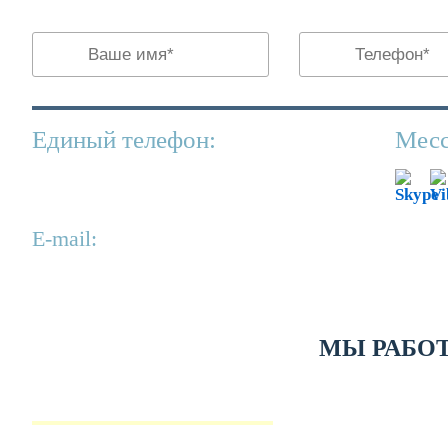
Единый телефон:
Месс
+7(499)130-81-90
Е-mail:
info@kperevody.ru
МЫ РАБО
ЛИЧНЫЕ ДОКУМЕНТЫ