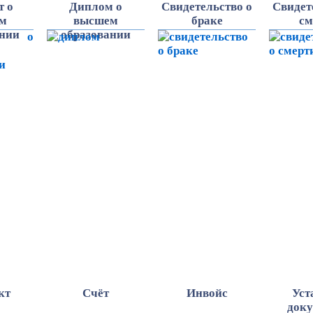
т о
Диплом о
Свидетельство о
Свидет
ем
высшем
браке
см
ании
образовании
кт
Счёт
Инвойс
Уст
док