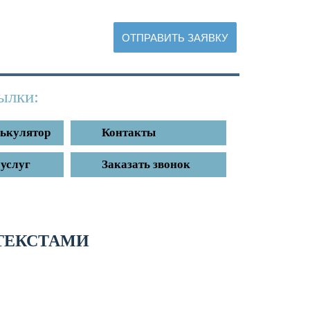
репить файл
ылки:
лькулятор
Контакты
услуг
Заказать звонок
ТЕКСТАМИ