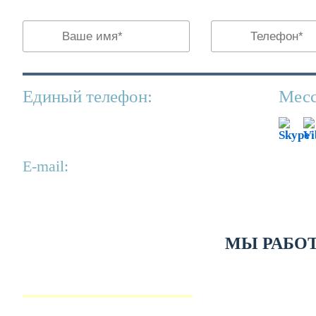
Единый телефон:
Месс
+7(499)130-81-90
Е-mail:
info@kperevody.ru
МЫ РАБО
ЛИЧНЫЕ ДОКУМЕНТЫ