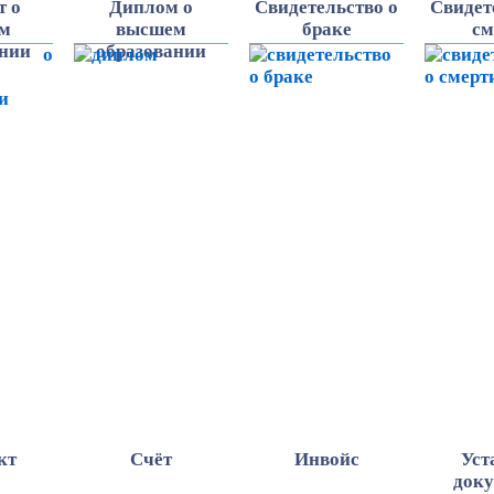
т о
Диплом о
Свидетельство о
Свидет
ем
высшем
браке
см
ании
образовании
кт
Счёт
Инвойс
Уст
док