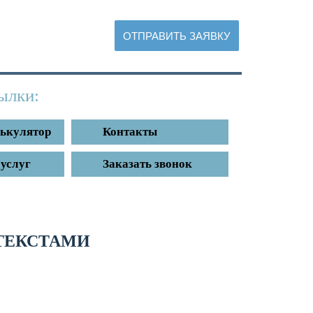
репить файл
ылки:
лькулятор
Контакты
услуг
Заказать звонок
ТЕКСТАМИ