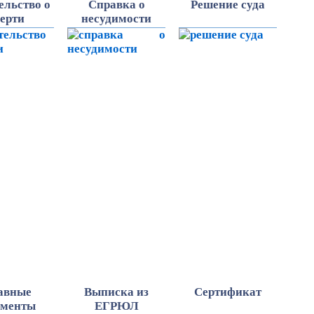
ельство о
Справка о
Решение суда
ерти
несудимости
авные
Выписка из
Cертификат
ументы
ЕГРЮЛ