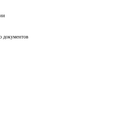
ции
ю документов