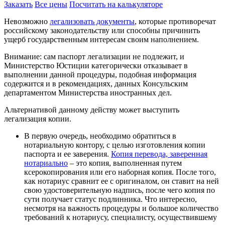
Заказать
Все цены
Посчитать на калькуляторе
Невозможно
легализовать документы
, которые противоречат
российскому законодательству или способны причинить
ущерб государственным интересам своим наполнением.
Внимание:
сам паспорт легализации не подлежит, и
Министерство Юстиции категорически отказывает в
выполнении данной процедуры, подобная информация
содержится и в рекомендациях, данных Консульским
департаментом Министерства иностранных дел.
Альтернативой данному действу может выступить
легализация копии.
В первую очередь, необходимо обратиться в
нотариальную контору, с целью изготовления копии
паспорта и ее заверения.
Копия перевода, заверенная
нотариально
– это копия, выполненная путем
ксерокопирования или его наборная копия. После того,
как нотариус сравнит ее с оригиналом, он ставит на ней
свою удостоверительную надпись, после чего копия по
сути получает статус подлинника. Что интересно,
несмотря на важность процедуры и большое количество
требований к нотариусу, специалисту, осуществившему